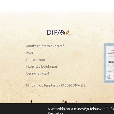
Adatkezelési tájékoztató
ÁSZF
Impresszum
Integritás bejelentés
Jogi nyilatkozat
Minden jog fenntartva © 2026 DIPA Zrt.
Facebook
A weboldalon a minőségi felhasználói é
Részletek