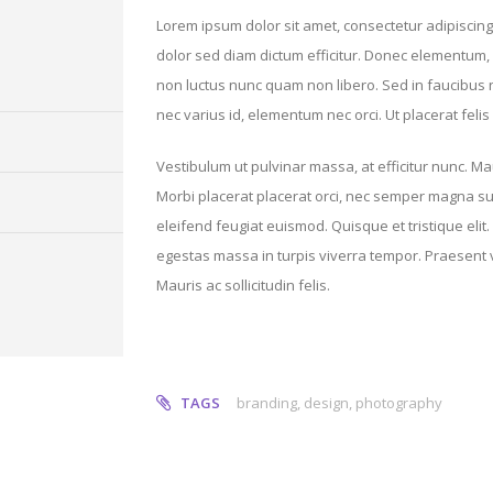
Lorem ipsum dolor sit amet, consectetur adipiscing el
dolor sed diam dictum efficitur. Donec elementum,
non luctus nunc quam non libero. Sed in faucibus n
nec varius id, elementum nec orci. Ut placerat felis
Vestibulum ut pulvinar massa, at efficitur nunc. Mauri
Morbi placerat placerat orci, nec semper magna susc
eleifend feugiat euismod. Quisque et tristique elit.
egestas massa in turpis viverra tempor. Praesent v
Mauris ac sollicitudin felis.
TAGS
branding
,
design
,
photography