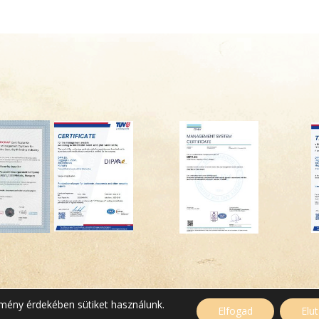
lmény érdekében sütiket használunk.
Elfogad
Elu