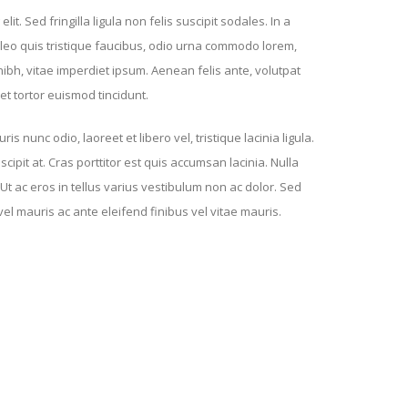
it. Sed fringilla ligula non felis suscipit sodales. In a
 leo quis tristique faucibus, odio urna commodo lorem,
ibh, vitae imperdiet ipsum. Aenean felis ante, volutpat
 et tortor euismod tincidunt.
s nunc odio, laoreet et libero vel, tristique lacinia ligula.
ipit at. Cras porttitor est quis accumsan lacinia. Nulla
 Ut ac eros in tellus varius vestibulum non ac dolor. Sed
el mauris ac ante eleifend finibus vel vitae mauris.