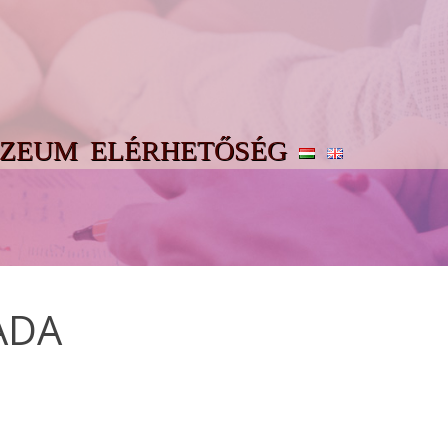
ZEUM
ELÉRHETŐSÉG
NADA